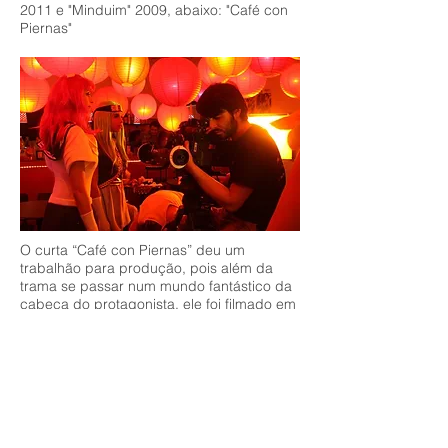
2011 e "Minduim" 2009, abaixo: "Café con
Piernas"
O curta “Café con Piernas” deu um
trabalhão para produção, pois além da
trama se passar num mundo fantástico da
cabeça do protagonista, ele foi filmado em
16mm, em estúdio e continham duas
músicas originais (para um filme de
estudante, imaginem a produção!).
O filme passou pela mão de dois
montadores que não conseguiram finalizar
nenhum corte: faltavam planos. A solução
seria refilmar novas cenas, ou, adicionar